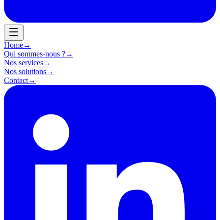
Home
→
Qui sommes-nous ?
→
Nos services
→
Nos solutions
→
Contact
→